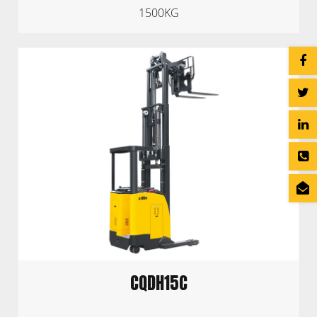
1500KG
CQDH15C