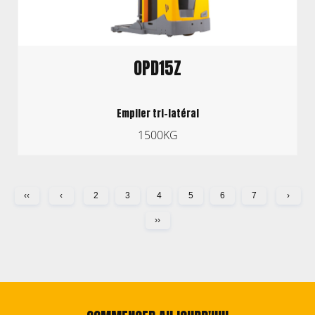
OPD15Z
Empiler tri-latéral
1500KG
‹‹
‹
2
3
4
5
6
7
›
››