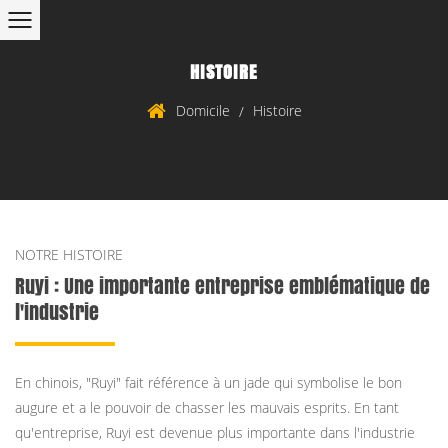
HISTOIRE
Domicile
Histoire
/
NOTRE HISTOIRE
Ruyi : Une importante entreprise emblématique de
l'industrie
En chinois, "Ruyi" fait référence à un jade qui symbolise le bon
augure et a le pouvoir de chasser les mauvais esprits. En tant
qu'entreprise, Ruyi est devenue plus importante dans l'industrie