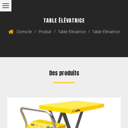
TABLE ÉLÉVATRICE
/
/
/
Domicile
Produit
Table Élévatrice
Table Élévatrice
Des produits