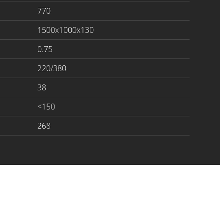
770
1500x1000x130
0.75
220/380
38
<150
268