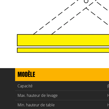
MODÈLE
Capacité
(
Max. hauteur de levage
Min. hauteur de table