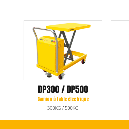
DP300 / DP500
Camion à table électrique
Ta
300KG / 500KG