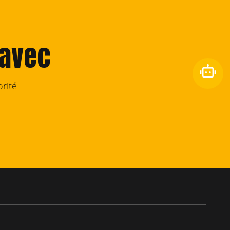
 avec
rité