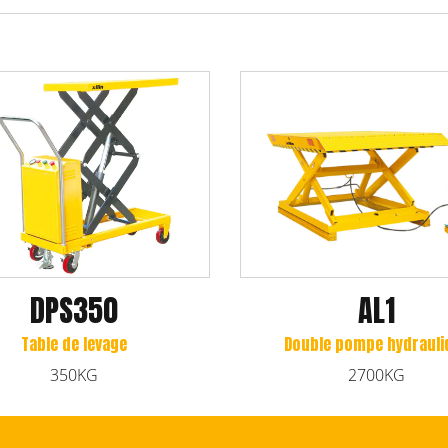
AL1
DPS350
Double pompe hydraulique
ble de levage
2700KG
350KG