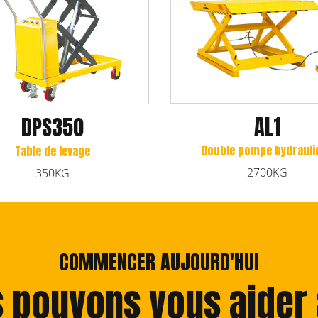
AL1
DPS350
Double pompe hydrauliq
Table de levage
2700KG
350KG
COMMENCER AUJOURD'HUI
 pouvons vous aider