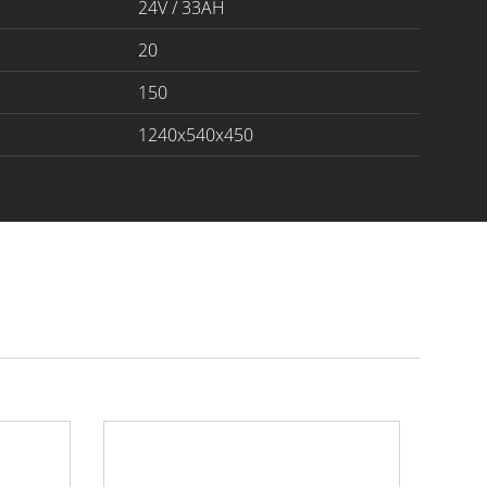
24V / 33AH
20
150
1240x540x450