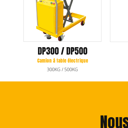
DP300 / DP500
Camion à table électrique
300KG / 500KG
Nous