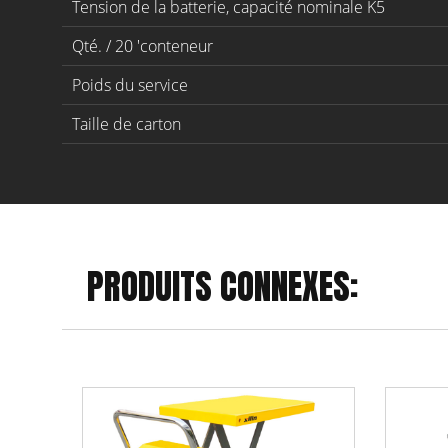
Tension de la batterie, capacité nominale K5
Qté. / 20 'conteneur
Poids du service
Taille de carton
PRODUITS CONNEXES: