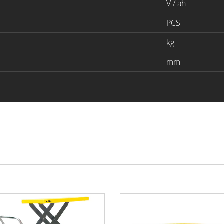
V / ah
PCS
kg
mm