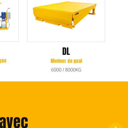
DL
ue
Niveleur de quai
6000 / 8000KG
 avec