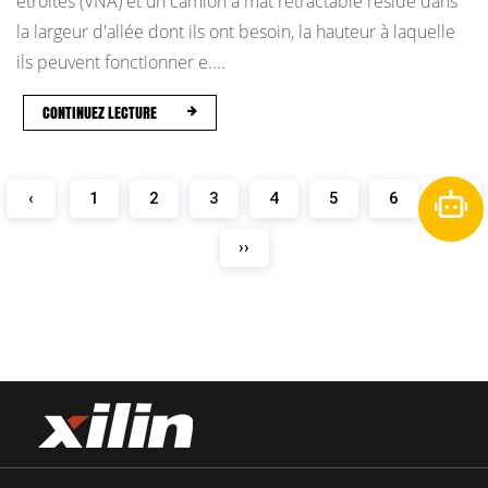
étroites (VNA) et un camion à mât rétractable réside dans
la largeur d'allée dont ils ont besoin, la hauteur à laquelle
ils peuvent fonctionner e....
CONTINUEZ LECTURE
‹
1
2
3
4
5
6
›
››