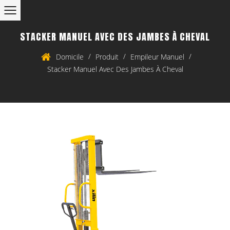
STACKER MANUEL AVEC DES JAMBES À CHEVAL
/
/
/
Domicile
Produit
Empileur Manuel
Stacker Manuel Avec Des Jambes À Cheval