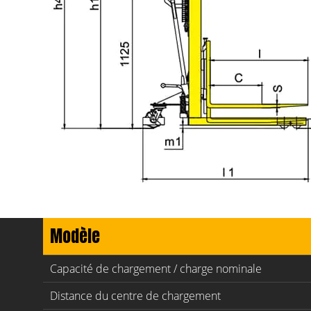
Modèle
Capacité de chargement / charge nominale
Distance du centre de chargement