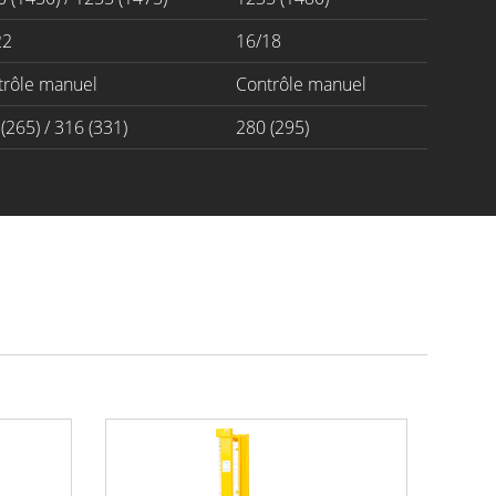
22
16/18
trôle manuel
Contrôle manuel
(265) / 316 (331)
280 (295)