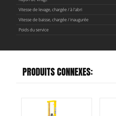
Vitesse de levage, chargée / à l'abri
Vitesse de baisse, chargée / inaugurée
Poids du service
PRODUITS CONNEXES: