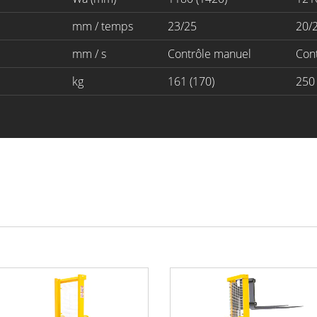
mm / temps
23/25
20/
mm / s
Contrôle manuel
Con
kg
161 (170)
250 