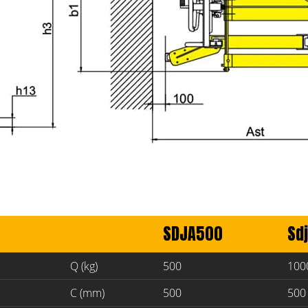
SDJA500
Sd
Q (kg)
500
100
C (mm)
500
500