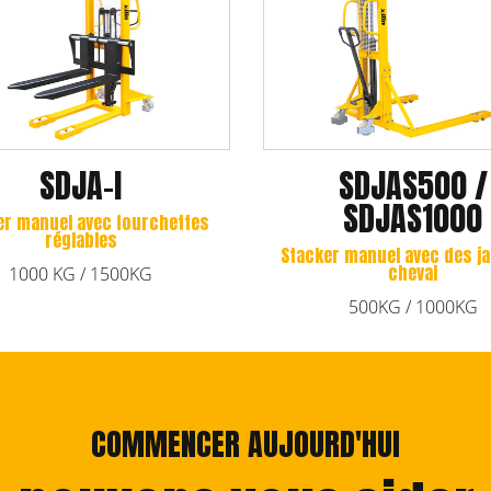
500 /
SDJA500 / SDJA1000
1000
Stacker manuel avec fourchettes
réglables
ec des jambes à
al
500KG / 1000KG / 1500KG
1000KG
COMMENCER AUJOURD'HUI