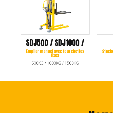
SDJA-I
SDJAS
SDJAS
Stacker manuel avec fourchettes
réglables
Stacker manuel av
chev
1000 KG / 1500KG
500KG / 