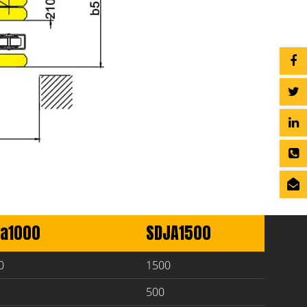
ja1000
SDJA1500
0
1500
500