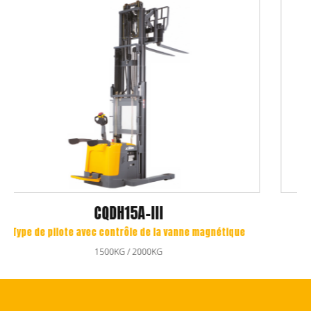
CDD15K-E / N / CDD20K-E 
 vanne magnétique
Stacker de cavalier électrique
1500KG / 2000KG