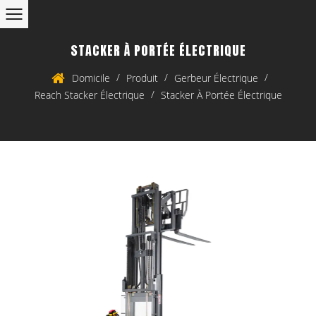
STACKER À PORTÉE ÉLECTRIQUE
/
/
/
Domicile
Produit
Gerbeur Électrique
/
Reach Stacker Électrique
Stacker À Portée Électrique