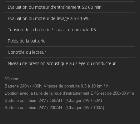
Évaluation du moteur d'entraînement S2 60 min
Évaluation du moteur de levage à S3 15%
Tension de la batterie / capacité nominale K5
Poids de la batterie
Contrôle du lecteur
Niveau de pression acoustique au siège du conducteur
*Option:
Batterie 240h / 400h; Vitesse de conduite 9,5 à 10 km / h
L'option avec la taille de la roue d'entraînement EPS est de 250x80 mm
Batterie au lithium 24V / 150AH （Charger 24V / 50A)
Batterie au lithium 24V / 230AH （Charger 24V / 100A)