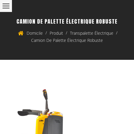
CAMION DE PALETTE ÉLECTRIQUE ROBUSTE
/
/
/
Domicile
Produit
Transpalette Électrique
Camion De Palette Électrique Robuste