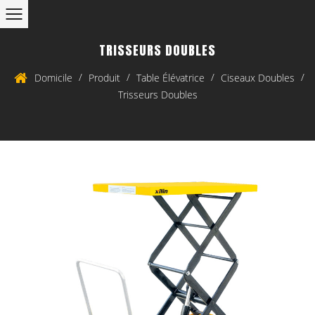
TRISSEURS DOUBLES
/
/
/
/
Domicile
Produit
Table Élévatrice
Ciseaux Doubles
Trisseurs Doubles