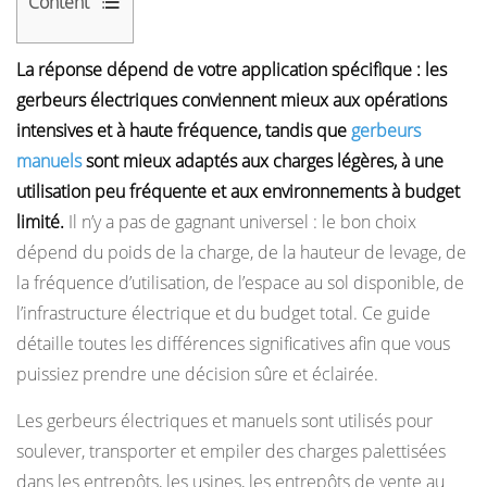
Content
1
La réponse dépend de votre application spécifique : les
Qu'est-
gerbeurs électriques conviennent mieux aux opérations
ce
intensives et à haute fréquence, tandis que
gerbeurs
qu'un
manuels
sont mieux adaptés aux charges légères, à une
gerbeur
utilisation peu fréquente et aux environnements à budget
électrique
limité.
Il n’y a pas de gagnant universel : le bon choix
?
dépend du poids de la charge, de la hauteur de levage, de
2
Qu'est-
la fréquence d’utilisation, de l’espace au sol disponible, de
ce
l’infrastructure électrique et du budget total. Ce guide
qu'un
détaille toutes les différences significatives afin que vous
empileur
puissiez prendre une décision sûre et éclairée.
manuel
Les gerbeurs électriques et manuels sont utilisés pour
?
soulever, transporter et empiler des charges palettisées
3
dans les entrepôts, les usines, les entrepôts de vente au
Comparaison