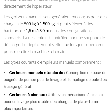
Considérations
directement de l'opérateur.
de
sécurité
Les gerbeurs manuels sont généralement conçus pour des
pour
charges de
500 kg à 1 500 kg
et peut s'élever à des
chaque
hauteurs de
1,6 m à 3,0 m
dans des configurations
type
standards. La descente est contrôlée par une soupape de
8.1
décharge. Le déplacement s'effectue lorsque l'opérateur
Risques
pousse ou tire la machine à la main.
de
sécurité
Les types courants d’empileurs manuels comprennent :
avec
Gerbeurs manuels standards :
Conception de base de
les
poignée de pompe pour le levage et l’empilage de palettes
gerbeurs
à usage général.
électriques
Gerbeurs à ciseaux :
8.2
Utilisez un mécanisme à ciseaux
Risques
pour un levage plus stable des charges de plate-forme
de
plus importantes.