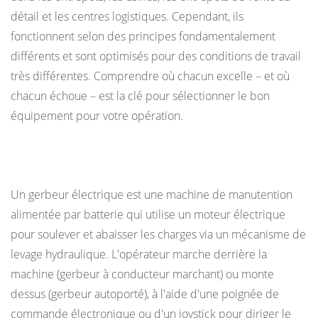
détail et les centres logistiques. Cependant, ils
directe :
fonctionnent selon des principes fondamentalement
empileur
différents et sont optimisés pour des conditions de travail
électrique
très différentes. Comprendre où chacun excelle – et où
et
chacun échoue – est la clé pour sélectionner le bon
empileur
manuel
équipement pour votre opération.
4
Capacité
Qu'est-ce qu'un gerbeur électrique ?
de
charge
Un gerbeur électrique est une machine de manutention
et
alimentée par batterie qui utilise un moteur électrique
hauteur
pour soulever et abaisser les charges via un mécanisme de
de
levage hydraulique. L'opérateur marche derrière la
levage
machine (gerbeur à conducteur marchant) ou monte
:
dessus (gerbeur autoporté), à l'aide d'une poignée de
là
commande électronique ou d'un joystick pour diriger le