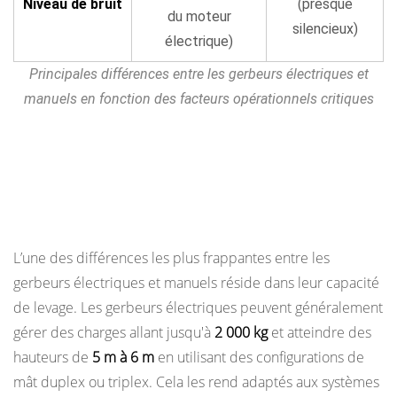
Niveau de bruit
(presque
12.2
du moteur
silencieux)
Piles
électrique)
lithium-
Principales différences entre les gerbeurs électriques et
ion
manuels en fonction des facteurs opérationnels critiques
13
Conditions
environnementales :
Capacité de charge et hauteur de levage : là
quand
où les gerbeurs électriques prennent de
chaque
l’avance
type
de
L’une des différences les plus frappantes entre les
gerbeur
gerbeurs électriques et manuels réside dans leur capacité
est
de levage. Les gerbeurs électriques peuvent généralement
plus
gérer des charges allant jusqu'à
2 000 kg
et atteindre des
approprié
hauteurs de
5 m à 6 m
en utilisant des configurations de
14
mât duplex ou triplex. Cela les rend adaptés aux systèmes
Exigences