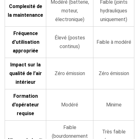
Modéré (batterie,
Faible (joints
Complexité de
12
moteur,
hydrauliques
la maintenance
Technologie
électronique)
uniquement)
des
batteries :
Fréquence
Élevé (postes
comment
d'utilisation
Faible à modéré
continus)
elle
appropriée
façonne
Impact sur la
les
qualité de l’air
Zéro émission
Zéro émission
performances
intérieur
du
gerbeur
Formation
électrique
d'opérateur
Modéré
Minime
12.1
requise
Batteries
au
Faible
Très faible
plomb
(bourdonnement