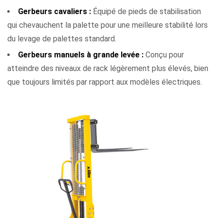
sécurité
Gerbeurs cavaliers :
Équipé de pieds de stabilisation
avec
qui chevauchent la palette pour une meilleure stabilité lors
les
du levage de palettes standard.
gerbeurs
Gerbeurs manuels à grande levée :
Conçu pour
manuels
atteindre des niveaux de rack légèrement plus élevés, bien
9
que toujours limités par rapport aux modèles électriques.
Exigences
de
maintenance :
ce
que
chaque
type
exige
10
Quels