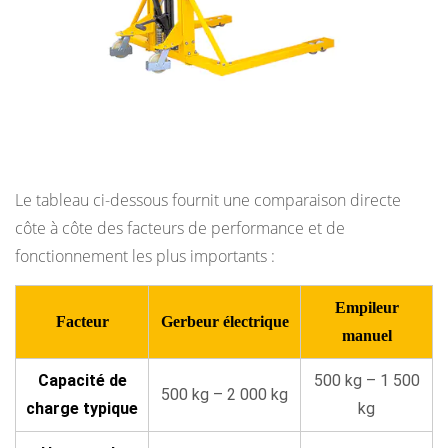
secteurs
et
quels
contextes
favorisent
Comparaison directe : empileur électrique et
chaque
empileur manuel
type ?
10.1
Le tableau ci-dessous fournit une comparaison directe
Industries
côte à côte des facteurs de performance et de
et
fonctionnement les plus importants :
contextes
où
Empileur
Facteur
Gerbeur électrique
les
manuel
gerbeurs
électriques
Capacité de
500 kg – 1 500
500 kg – 2 000 kg
excellent
charge typique
kg
10.2