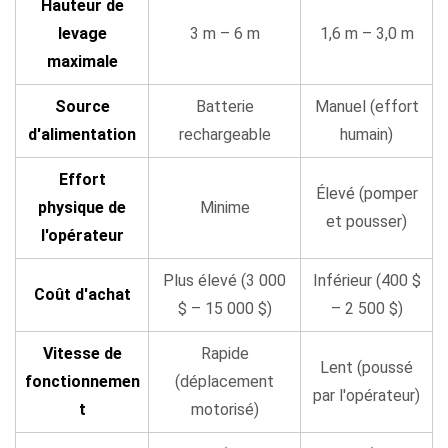
Hauteur de
Industries
levage
3 m – 6 m
1,6 m – 3,0 m
et
maximale
contextes
où
Source
Batterie
Manuel (effort
les
d'alimentation
rechargeable
humain)
gerbeurs
manuels
Effort
Élevé (pomper
excellent
physique de
Minime
et pousser)
11
l'opérateur
Cadre
Plus élevé (3 000
Inférieur (400 $
décisionnel :
Coût d'achat
comment
$ – 15 000 $)
– 2 500 $)
choisir
Vitesse de
Rapide
entre
Lent (poussé
fonctionnemen
(déplacement
électrique
par l'opérateur)
t
motorisé)
et
manuel