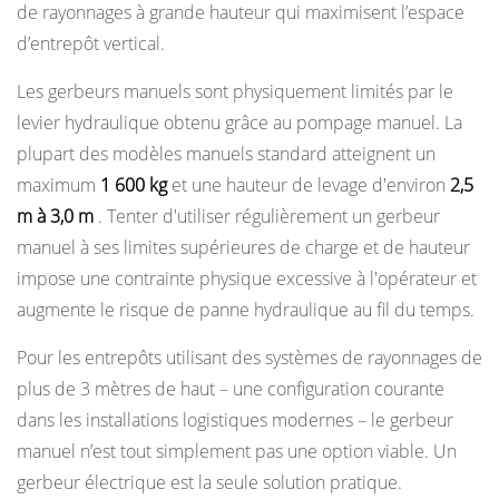
de rayonnages à grande hauteur qui maximisent l’espace
de
d’entrepôt vertical.
formation
et
Les gerbeurs manuels sont physiquement limités par le
de
levier hydraulique obtenu grâce au pompage manuel. La
certification
plupart des modèles manuels standard atteignent un
des
maximum
1 600 kg
et une hauteur de levage d'environ
2,5
opérateurs
m à 3,0 m
. Tenter d'utiliser régulièrement un gerbeur
15
manuel à ses limites supérieures de charge et de hauteur
Résumé : L'essentiel
impose une contrainte physique excessive à l'opérateur et
sur
augmente le risque de panne hydraulique au fil du temps.
les
gerbeurs
Pour les entrepôts utilisant des systèmes de rayonnages de
électriques
plus de 3 mètres de haut – une configuration courante
et
dans les installations logistiques modernes – le gerbeur
manuels
manuel n’est tout simplement pas une option viable. Un
gerbeur électrique est la seule solution pratique.