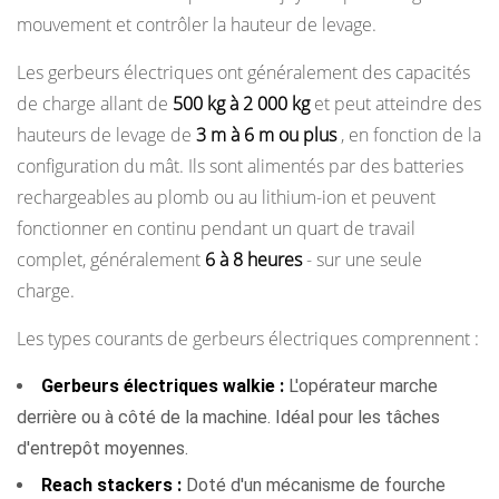
où
mouvement et contrôler la hauteur de levage.
les
Les gerbeurs électriques ont généralement des capacités
gerbeurs
électriques
de charge allant de
500 kg à 2 000 kg
et peut atteindre des
prennent
hauteurs de levage de
3 m à 6 m ou plus
, en fonction de la
de
configuration du mât. Ils sont alimentés par des batteries
l’avance
rechargeables au plomb ou au lithium-ion et peuvent
5
fonctionner en continu pendant un quart de travail
Efficacité
complet, généralement
6 à 8 heures
- sur une seule
des
charge.
opérateurs
Les types courants de gerbeurs électriques comprennent :
et
fatigue
Gerbeurs électriques walkie :
L'opérateur marche
physique
derrière ou à côté de la machine. Idéal pour les tâches
6
d'entrepôt moyennes.
Analyse
Reach stackers :
Doté d'un mécanisme de fourche
des