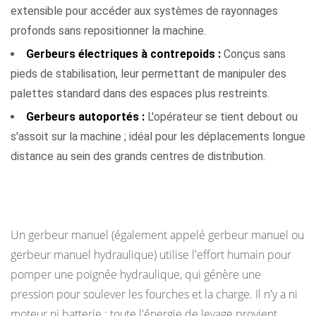
extensible pour accéder aux systèmes de rayonnages
coûts :
profonds sans repositionner la machine.
prix
initial
Gerbeurs électriques à contrepoids :
Conçus sans
par
pieds de stabilisation, leur permettant de manipuler des
rapport
palettes standard dans des espaces plus restreints.
au
Gerbeurs autoportés :
L'opérateur se tient debout ou
coût
s'assoit sur la machine ; idéal pour les déplacements longue
total
distance au sein des grands centres de distribution.
de
possession
Qu'est-ce qu'un empileur manuel ?
7
Espace
Un gerbeur manuel (également appelé gerbeur manuel ou
requis
gerbeur manuel hydraulique) utilise l'effort humain pour
et
pomper une poignée hydraulique, qui génère une
maniabilité
pression pour soulever les fourches et la charge. Il n'y a ni
8
moteur ni batterie : toute l'énergie de levage provient