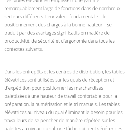
Les tables élévatrices remplissent une gamme
à
remarquablement large de fonctions dans de nombreux
des
secteurs différents. Leur valeur fondamentale – le
dimensions
positionnement des charges à la bonne hauteur – se
non
traduit par des avantages significatifs en matière de
standard ?
productivité, de sécurité et d’ergonomie dans tous les
13.5
contextes suivants.
Quelle
est
Entreposage et logistique
la
Dans les entrepôts et les centres de distribution, les tables
différence
élévatrices sont utilisées sur les quais de réception et
entre
d'expédition pour positionner les marchandises
une
palettisées à une hauteur de travail confortable pour la
table
préparation, la numérisation et le tri manuels. Les tables
élévatrice
élévatrices au niveau du quai éliminent le besoin pour les
et
travailleurs de se pencher de manière répétée sur les
un
palettes au niveau du sol, une tâche qui peut générer des