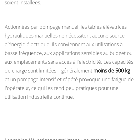
inspection
soient installées.
pour
Tables élévatrices hydrauliques manuelles
installer
Actionnées par pompage manuel, les tables élévatrices
une
hydrauliques manuelles ne nécessitent aucune source
table
élévatrice
d’énergie électrique. Ils conviennent aux utilisations à
?
basse fréquence, aux applications sensibles au budget ou
13.4
aux emplacements sans accès à l'électricité. Les capacités
Une
de charge sont limitées – généralement
moins de 500 kg
-
table
et un pompage intensif et répété provoque une fatigue de
élévatrice
l'opérateur, ce qui les rend peu pratiques pour une
peut-
utilisation industrielle continue.
elle
être
Applications courantes des tables élévatrices
fabriquée
dans tous les secteurs
sur
mesure