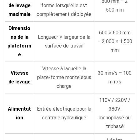
800 mm – 2
la
de levage
forme lorsqu'elle est
table
500 mm
maximale
complètement déployée
élévatrice
adaptée
Dimensio
600 × 600 mm
à
ns de la
Longueur × largeur de la
– 2 000 × 1 500
votre
plateform
surface de travail
mm
application
e
11
Vitesse à laquelle la
Meilleures
Vitesse
30 mm/s – 100
pratiques
plate-forme monte sous
de levage
mm/s
de
charge
maintenance
110V / 220V /
pour
Alimentat
Entrée électrique pour la
380V,
les
ion
centrale hydraulique
monophasé ou
tables
triphasé
élévatrices
11.1