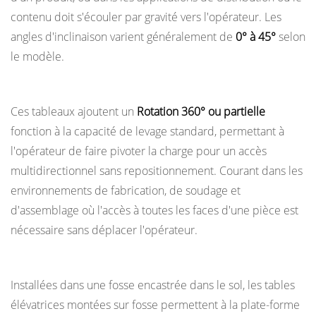
véhicules
contenu doit s'écouler par gravité vers l'opérateur. Les
5.4
angles d'inclinaison varient généralement de
0° à 45°
selon
Environnements
le modèle.
de
Tables élévatrices rotatives
santé
et
Ces tableaux ajoutent un
Rotation 360° ou partielle
hospitaliers
fonction à la capacité de levage standard, permettant à
5.5
l'opérateur de faire pivoter la charge pour un accès
Transformation
multidirectionnel sans repositionnement. Courant dans les
des
environnements de fabrication, de soudage et
aliments
d'assemblage où l'accès à toutes les faces d'une pièce est
et
nécessaire sans déplacer l'opérateur.
des
Tables élévatrices montées sur fosse
boissons
5.6
Installées dans une fosse encastrée dans le sol, les tables
Paramètres
élévatrices montées sur fosse permettent à la plate-forme
de