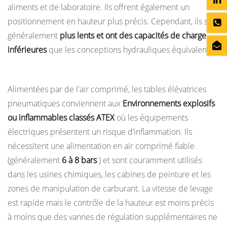
aliments et de laboratoire. Ils offrent également un
durée
positionnement en hauteur plus précis. Cependant, ils sont
de
généralement
plus lents et ont des capacités de charge
vie
inférieures
que les conceptions hydrauliques équivalentes.
typique
d’une
Tables élévatrices pneumatiques
table
Alimentées par de l'air comprimé, les tables élévatrices
élévatrice
pneumatiques conviennent aux
Environnements explosifs
?
ou inflammables classés ATEX
où les équipements
13.3
électriques présentent un risque d’inflammation. Ils
Ai-
nécessitent une alimentation en air comprimé fiable
je
(généralement
6 à 8 bars
) et sont couramment utilisés
besoin
dans les usines chimiques, les cabines de peinture et les
d’un
zones de manipulation de carburant. La vitesse de levage
permis
est rapide mais le contrôle de la hauteur est moins précis
ou
d’une
à moins que des vannes de régulation supplémentaires ne