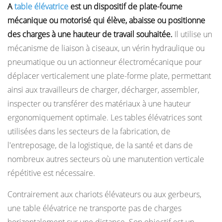
A
table élévatrice
est un dispositif de plate-foume
Comment
mécanique ou motorisé qui élève, abaisse ou positionne
fonctionne
des charges à une hauteur de travail souhaitée.
Il utilise un
une
mécanisme de liaison à ciseaux, un vérin hydraulique ou
table
pneumatique ou un actionneur électromécanique pour
élévatrice
déplacer verticalement une plate-forme plate, permettant
2
ainsi aux travailleurs de charger, décharger, assembler,
Principaux
types
inspecter ou transférer des matériaux à une hauteur
de
ergonomiquement optimale. Les tables élévatrices sont
tables
utilisées dans les secteurs de la fabrication, de
élévatrices
l'entreposage, de la logistique, de la santé et dans de
2.1
nombreux autres secteurs où une manutention verticale
Tables
répétitive est nécessaire.
élévatrices
Contrairement aux chariots élévateurs ou aux gerbeurs,
à
une table élévatrice ne transporte pas de charges
ciseaux