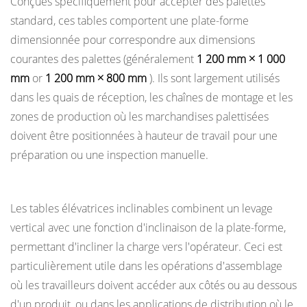
Conçues spécifiquement pour accepter des palettes
5.1
standard, ces tables comportent une plate-forme
Entreposage
dimensionnée pour correspondre aux dimensions
et
logistique
courantes des palettes (généralement
1 200 mm × 1 000
5.2
mm
or
1 200 mm × 800 mm
). Ils sont largement utilisés
Lignes
dans les quais de réception, les chaînes de montage et les
de
zones de production où les marchandises palettisées
fabrication
doivent être positionnées à hauteur de travail pour une
et
préparation ou une inspection manuelle.
d'assemblage
Tables élévatrices inclinables
5.3
Quais
Les tables élévatrices inclinables combinent un levage
de
vertical avec une fonction d'inclinaison de la plate-forme,
chargement
permettant d'incliner la charge vers l'opérateur. Ceci est
et
particulièrement utile dans les opérations d'assemblage
nivellement
où les travailleurs doivent accéder aux côtés ou au dessous
des
d'un produit, ou dans les applications de distribution où le