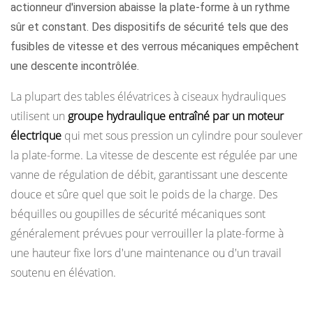
actionneur d'inversion abaisse la plate-forme à un rythme
blanches
sûr et constant. Des dispositifs de sécurité tels que des
3
fusibles de vitesse et des verrous mécaniques empêchent
Spécifications
une descente incontrôlée.
clés
à
La plupart des tables élévatrices à ciseaux hydrauliques
comprendre
utilisent un
groupe hydraulique entraîné par un moteur
lors
électrique
qui met sous pression un cylindre pour soulever
de
la plate-forme. La vitesse de descente est régulée par une
la
vanne de régulation de débit, garantissant une descente
sélection
douce et sûre quel que soit le poids de la charge. Des
d’une
béquilles ou goupilles de sécurité mécaniques sont
table
généralement prévues pour verrouiller la plate-forme à
élévatrice
une hauteur fixe lors d'une maintenance ou d'un travail
4
soutenu en élévation.
Systèmes
d'alimentation