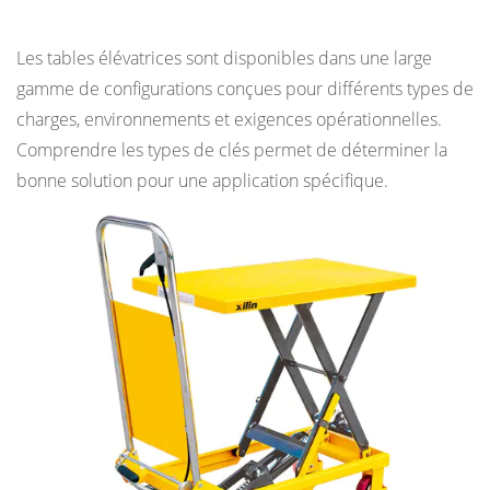
Principaux types de tables élévatrices
:
hydrauliques,
Les tables élévatrices sont disponibles dans une large
électriques,
gamme de configurations conçues pour différents types de
pneumatiques
charges, environnements et exigences opérationnelles.
et
Comprendre les types de clés permet de déterminer la
manuels
bonne solution pour une application spécifique.
4.1
Tables
élévatrices
hydrauliques
4.2
Tables
élévatrices
électromécaniques
4.3
Tables
élévatrices