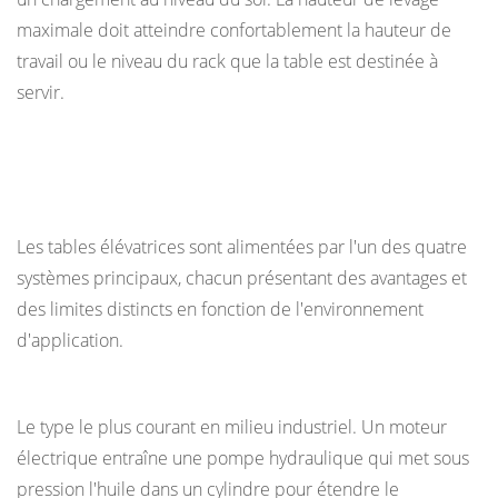
maximale doit atteindre confortablement la hauteur de
des
tables
travail ou le niveau du rack que la table est destinée à
élévatrices :
servir.
un
résumé
Systèmes d'alimentation : hydrauliques,
par
électriques, pneumatiques et manuels
type
et
Les tables élévatrices sont alimentées par l'un des quatre
cas
systèmes principaux, chacun présentant des avantages et
d'utilisation
des limites distincts en fonction de l'environnement
13
d'application.
Foire
Tables élévatrices hydrauliques
aux
questions
Le type le plus courant en milieu industriel. Un moteur
sur
électrique entraîne une pompe hydraulique qui met sous
les
pression l'huile dans un cylindre pour étendre le