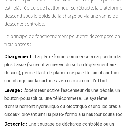
sur
est relâchée ou que l'actionneur se rétracte, la plateforme
fosse
descend sous le poids de la charge ou via une vanne de
2.6
descente contrôlée.
Tables
élévatrices
Le principe de fonctionnement peut être décomposé en
mobiles
trois phases :
et
Chargement :
La plate-forme commence à sa position la
portatives
plus basse (souvent au niveau du sol ou légèrement au-
2.7
dessus), permettant de placer une palette, un chariot ou
Tables
une charge sur la surface avec un minimum d'effort.
élévatrices
en
Levage :
L'opérateur active l'ascenseur via une pédale, un
acier
bouton-poussoir ou une télécommete. Le système
inoxydable
d'entraînement hydraulique ou électrique étend les bras à
et
ciseaux, élevant ainsi la plate-forme à la hauteur souhaitée.
pour
Descente :
Une soupape de décharge contrôlée ou un
salles