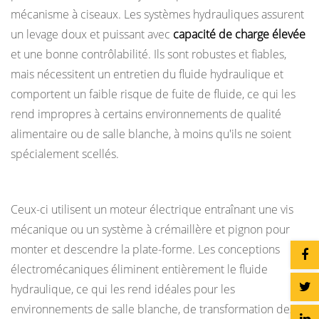
tables
mécanisme à ciseaux. Les systèmes hydrauliques assurent
élévatrices
un levage doux et puissant avec
capacité de charge élevée
13.1
et une bonne contrôlabilité. Ils sont robustes et fiables,
Une
mais nécessitent un entretien du fluide hydraulique et
table
comportent un faible risque de fuite de fluide, ce qui les
élévatrice
rend impropres à certains environnements de qualité
peut-
alimentaire ou de salle blanche, à moins qu'ils ne soient
elle
spécialement scellés.
être
Tables élévatrices électromécaniques
utilisée
à
Ceux-ci utilisent un moteur électrique entraînant une vis
l’extérieur
mécanique ou un système à crémaillère et pignon pour
?
monter et descendre la plate-forme. Les conceptions
13.2
électromécaniques éliminent entièrement le fluide
Quelle
hydraulique, ce qui les rend idéales pour les
est
environnements de salle blanche, de transformation des
la