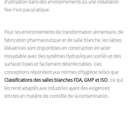
d'utilisation dans des environnements où une installation
pour
fixe n'est pas pratique.
tables
élévatrices
Tables élévatrices en acier inoxydable et pour salles blanches
7
Pour les environnements de transformation alimentaire, de
Caractéristiques
fabrication pharmaceutique et de salle blanche, les tables
de
élévatrices sont disponibles en construction en acier
sécurité
inoxydable avec des systèmes hydrauliques scellés et des
trouvées
surfaces lisses et facilement désinfectables. Ces
sur
conceptions répondent aux normes d'hygiène telles que
les
Classifications des salles blanches FDA, GMP et ISO
, ce qui
tables
élévatrices
les rend adaptés aux industries ayant des exigences
modernes
strictes en matière de contrôle de la contamination.
8
Normes
Spécifications clés à comprendre lors de la
et
sélection d’une table élévatrice
certifications