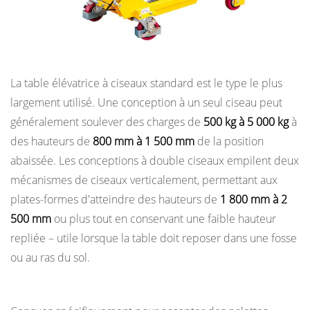
pneumatiques
4.4
Tables
Tables élévatrices à ciseaux
élévatrices
La table élévatrice à ciseaux standard est le type le plus
hydrauliques
largement utilisé. Une conception à un seul ciseau peut
manuelles
généralement soulever des charges de
500 kg à 5 000 kg
à
5
des hauteurs de
800 mm à 1 500 mm
de la position
Applications
abaissée. Les conceptions à double ciseaux empilent deux
courantes
mécanismes de ciseaux verticalement, permettant aux
des
plates-formes d'atteindre des hauteurs de
1 800 mm à 2
tables
500 mm
ou plus tout en conservant une faible hauteur
élévatrices
repliée – utile lorsque la table doit reposer dans une fosse
dans
tous
ou au ras du sol.
les
Tables élévatrices à palettes
secteurs