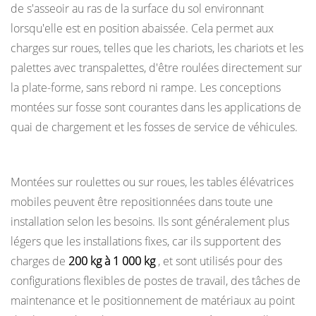
de s'asseoir au ras de la surface du sol environnant
vente
lorsqu'elle est en position abaissée. Cela permet aux
au
charges sur roues, telles que les chariots, les chariots et les
détail
palettes avec transpalettes, d'être roulées directement sur
et
la plate-forme, sans rebord ni rampe. Les conceptions
commerciaux
montées sur fosse sont courantes dans les applications de
5.7
quai de chargement et les fosses de service de véhicules.
Industries
de
Tables élévatrices mobiles et portatives
l'imprimerie
Montées sur roulettes ou sur roues, les tables élévatrices
et
mobiles peuvent être repositionnées dans toute une
du
installation selon les besoins. Ils sont généralement plus
papier
légers que les installations fixes, car ils supportent des
6
charges de
200 kg à 1 000 kg
, et sont utilisés pour des
Le
configurations flexibles de postes de travail, des tâches de
coffret
maintenance et le positionnement de matériaux au point
ergonomique