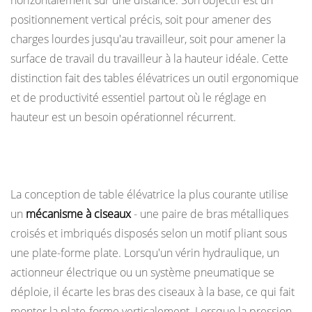
horizontalement sur une distance. Son objectif est un
2.2
positionnement vertical précis, soit pour amener des
Tables
charges lourdes jusqu'au travailleur, soit pour amener la
élévatrices
surface de travail du travailleur à la hauteur idéale. Cette
à
palettes
distinction fait des tables élévatrices un outil ergonomique
2.3
et de productivité essentiel partout où le réglage en
Tables
hauteur est un besoin opérationnel récurrent.
élévatrices
inclinables
Comment fonctionne une table élévatrice
2.4
Tables
La conception de table élévatrice la plus courante utilise
élévatrices
un
mécanisme à ciseaux
- une paire de bras métalliques
rotatives
croisés et imbriqués disposés selon un motif pliant sous
2.5
une plate-forme plate. Lorsqu'un vérin hydraulique, un
Tables
actionneur électrique ou un système pneumatique se
élévatrices
déploie, il écarte les bras des ciseaux à la base, ce qui fait
montées
monter la plate-forme verticalement. Lorsque la pression