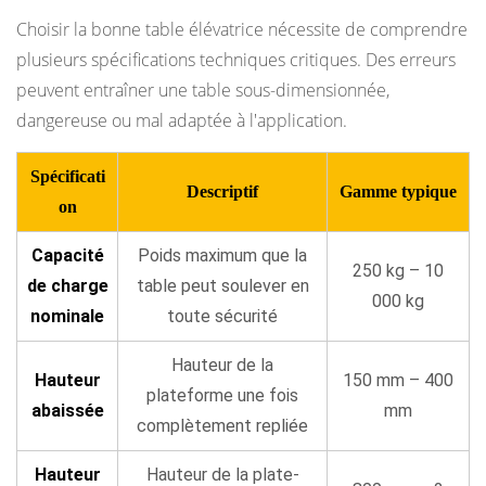
des
Choisir la bonne table élévatrice nécessite de comprendre
tables
plusieurs spécifications techniques critiques. Des erreurs
élévatrices
peuvent entraîner une table sous-dimensionnée,
9
dangereuse ou mal adaptée à l'application.
Table
élévatrice
Spécificati
Descriptif
Gamme typique
ou
on
élévatrice
Capacité
Poids maximum que la
à
250 kg – 10
ciseaux :
de charge
table peut soulever en
000 kg
comprendre
nominale
toute sécurité
la
Hauteur de la
différence
Hauteur
150 mm – 400
plateforme une fois
10
abaissée
mm
complètement repliée
Comment
choisir
Hauteur
Hauteur de la plate-