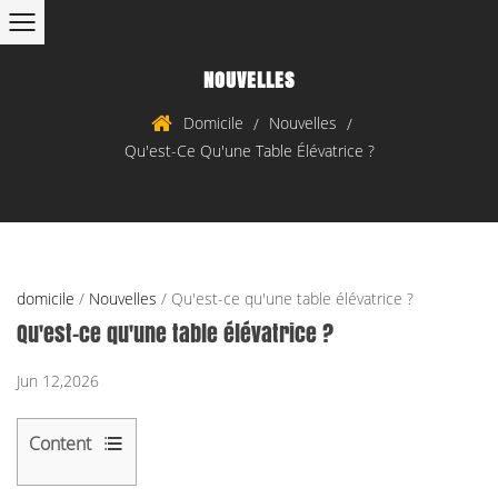
NOUVELLES
Domicile
Nouvelles
/
/
Qu'est-Ce Qu'une Table Élévatrice ?
domicile
/
Nouvelles
/
Qu'est-ce qu'une table élévatrice ?
Qu'est-ce qu'une table élévatrice ?
Jun 12,2026
Content
1