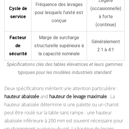
Légère
Vérifications
Fréquence des levages
Cycle de
(occasionnelle)
quotidiennes
pour lesquels l'unité est
service
à forte
(avant
conçue
(continue)
chaque
utilisation)
Facteur
Marge de surcharge
Généralement
11.2
de
structurelle supérieure à
2:1 à 4:1
Tâches
sécurité
la capacité nominale
de
Spécifications clés des tables élévatrices et leurs gammes
maintenance
typiques pour les modèles industriels standard
mensuelles
11.3
Deux spécifications méritent une attention particulière :
Exigences
hauteur abaissée
and
hauteur de levage maximale
. La
de
hauteur abaissée détermine si une palette ou un chariot
service
peut être roulé sur la table sans rampe : une hauteur
annuelles
abaissée inférieure à 200 mm est souvent nécessaire pour
12
un chargement au niveau du sol. La hauteur de levage
Comparaison