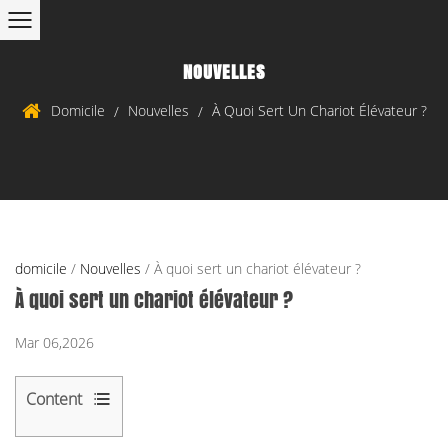
NOUVELLES
Domicile
Nouvelles
À Quoi Sert Un Chariot Élévateur ?
/
/
domicile
/
Nouvelles
/
À quoi sert un chariot élévateur ?
À quoi sert un chariot élévateur ?
Mar 06,2026
Content
1