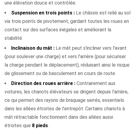
aux
une élévation douce et contrôlée.
chariots
Suspension en trois points :
Le châssis est relié au sol
élévateurs
via trois points de pivotement, gardant toutes les roues en
de
contact sur des surfaces inégales et améliorant la
rester
stabilité.
contrôlables
Inclinaison du mât :
Le mât peut s'incliner vers l'avant
8
(pour soulever une charge) et vers l'arrière (pour sécuriser
Comment
la charge pendant le déplacement), réduisant ainsi le risque
associer
de glissement ou de basculement en cours de route.
un
chariot
Direction des roues arrière :
Contrairement aux
élévateur
voitures, les chariots élévateurs se dirigent depuis l'arrière,
à
ce qui permet des rayons de braquage serrés, essentiels
une
dans les allées étroites de l'entrepôt. Certains chariots à
tâche
mât rétractable fonctionnent dans des allées aussi
étroites que
8 pieds
.