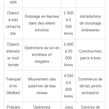
oids
Chariot
2 500
Empilage en hauteur
Installations
à mât
à 5
dans des allées
de stockage
rétracta
500
étroites
intérieures
ble
livres
Chariot
5 000
Opérations au sol en
élévate
à 20
Construction,
extérieur et
ur tout
000
parcs à bois
inégales
terrain
livres
4 500
Transpal
Mouvement des
Commerce de
à 6
ette
palettes de bas
détail, petits
000
(Walkie)
niveau
entrepôts
livres
Prépara
Opérateur
Jusq
Centres de