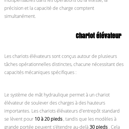
indispensables dans les opérations où la vitesse, la
charges
précision et la capacité de charge comptent
1.2
simultanément.
2.
Transport
horizontal
Les fonctions principales a
Chariot élévateur
1.3
Est conçu pour performer
3.
Empiler
Les chariots élévateurs sont conçus autour de plusieurs
et
tâches opérationnelles distinctes, chacune nécessitant des
dépiler
capacités mécaniques spécifiques :
les
1. Levage et abaissement de charges
palettes
1.4
Le système de mât hydraulique permet à un chariot
4.
élévateur de soulever des charges à des hauteurs
Chargement
importantes. Les chariots élévateurs d'entrepôt standard
et
se lèvent pour
10 à 20 pieds
, tandis que les modèles à
déchargement
grande portée peuvent s'étendre au-delà
30 pieds
. Cela