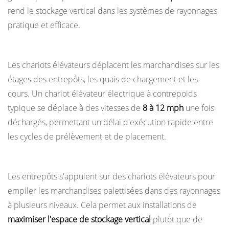
des
rend le stockage vertical dans les systèmes de rayonnages
véhicules
pratique et efficace.
1.5
2. Transport horizontal
5.
Positionnement
Les chariots élévateurs déplacent les marchandises sur les
des
étages des entrepôts, les quais de chargement et les
charges
cours. Un chariot élévateur électrique à contrepoids
avec
typique se déplace à des vitesses de
8 à 12 mph
une fois
précision
déchargés, permettant un délai d'exécution rapide entre
2
les cycles de prélèvement et de placement.
Comment
3. Empiler et dépiler les palettes
la
conception
Les entrepôts s'appuient sur des chariots élévateurs pour
des
empiler les marchandises palettisées dans des rayonnages
chariots
à plusieurs niveaux. Cela permet aux installations de
élévateurs
maximiser l'espace de stockage vertical
plutôt que de
prend