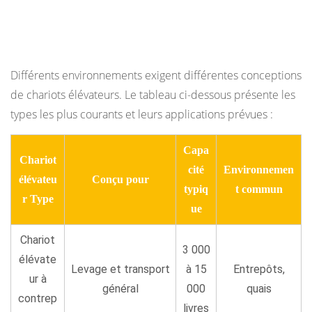
Types de chariots élévateurs et pour quoi
chacun est conçu
Différents environnements exigent différentes conceptions
de chariots élévateurs. Le tableau ci-dessous présente les
types les plus courants et leurs applications prévues :
Capa
Chariot
cité
Environnemen
élévateu
Conçu pour
typiq
t commun
r Type
ue
Chariot
3 000
élévate
Levage et transport
à 15
Entrepôts,
ur à
général
000
quais
contrep
livres