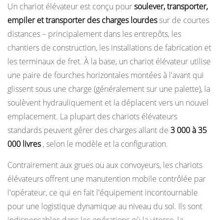
Un chariot élévateur est conçu pour
soulever, transporter,
Les
empiler et transporter des charges lourdes
sur de courtes
fonctions
distances – principalement dans les entrepôts, les
principales
chantiers de construction, les installations de fabrication et
a
les terminaux de fret. À la base, un chariot élévateur utilise
Chariot
une paire de fourches horizontales montées à l'avant qui
élévateur
glissent sous une charge (généralement sur une palette), la
Est
conçu
soulèvent hydrauliquement et la déplacent vers un nouvel
pour
emplacement. La plupart des chariots élévateurs
performer
standards peuvent gérer des charges allant de
3 000 à 35
1.1
000 livres
, selon le modèle et la configuration.
1.
Contrairement aux grues ou aux convoyeurs, les chariots
Levage
élévateurs offrent une manutention mobile contrôlée par
et
l'opérateur, ce qui en fait l'équipement incontournable
abaissement
pour une logistique dynamique au niveau du sol. Ils sont
de