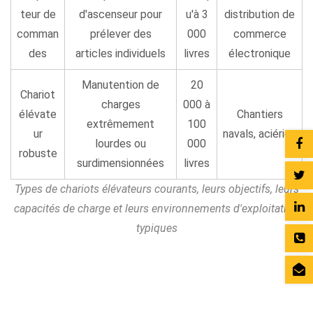
teur de
d'ascenseur pour
u'à 3
distribution de
comman
prélever des
000
commerce
des
articles individuels
livres
électronique
Manutention de
20
Chariot
charges
000 à
élévate
Chantiers
extrêmement
100
ur
navals, aciéries
lourdes ou
000
robuste
surdimensionnées
livres
Types de chariots élévateurs courants, leurs objectifs, leurs
capacités de charge et leurs environnements d'exploitation
typiques
Industries qui dépendent des chariots
élévateurs