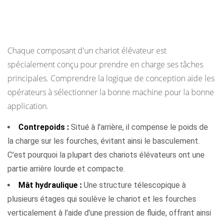
étendent
Comment la conception des chariots
ce
élévateurs prend en charge ces fonctions
qu'un
chariot
Chaque composant d'un chariot élévateur est
élévateur
spécialement conçu pour prendre en charge ses tâches
peut
principales. Comprendre la logique de conception aide les
faire
opérateurs à sélectionner la bonne machine pour la bonne
7
application.
La
Contrepoids :
Situé à l'arrière, il compense le poids de
sécurité
la charge sur les fourches, évitant ainsi le basculement.
dès
C'est pourquoi la plupart des chariots élévateurs ont une
la
partie arrière lourde et compacte.
conception :
ce
Mât hydraulique :
Une structure télescopique à
qui
plusieurs étages qui soulève le chariot et les fourches
permet
verticalement à l'aide d'une pression de fluide, offrant ainsi