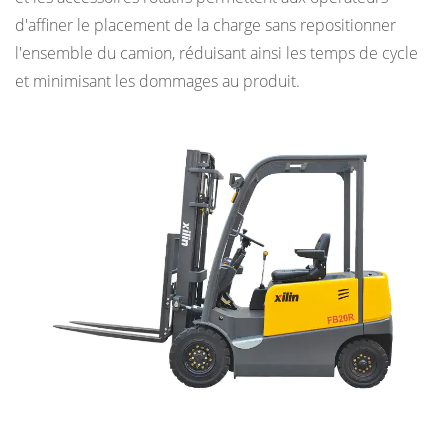
Industries
d'affiner le placement de la charge sans repositionner
qui
l'ensemble du camion, réduisant ainsi les temps de cycle
dépendent
et minimisant les dommages au produit.
des
chariots
élévateurs
5
Sources
d'alimentation
et
ce
qu'elles
affectent
6
Des
accessoires
qui