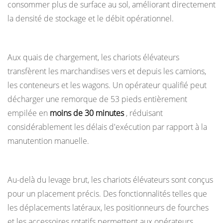
consommer plus de surface au sol, améliorant directement
en
la densité de stockage et le débit opérationnel.
charge
4. Chargement et déchargement des véhicules
ces
fonctions
Aux quais de chargement, les chariots élévateurs
3
transfèrent les marchandises vers et depuis les camions,
Types
les conteneurs et les wagons. Un opérateur qualifié peut
de
décharger une remorque de 53 pieds entièrement
chariots
empilée en
moins de 30 minutes
, réduisant
élévateurs
considérablement les délais d'exécution par rapport à la
et
manutention manuelle.
pour
5. Positionnement des charges avec précision
quoi
chacun
Au-delà du levage brut, les chariots élévateurs sont conçus
est
pour un placement précis. Des fonctionnalités telles que
conçu
les déplacements latéraux, les positionneurs de fourches
4
et les accessoires rotatifs permettent aux opérateurs