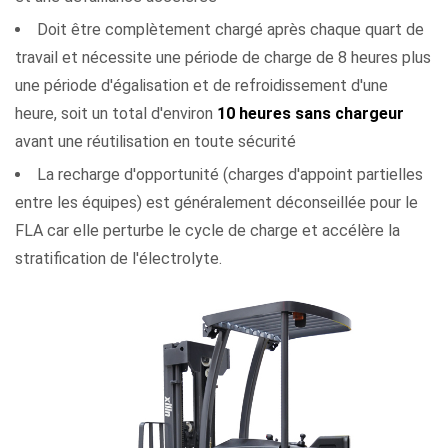
totale
de
Doit être complètement chargé après chaque quart de
la
travail et nécessite une période de charge de 8 heures plus
batterie
une période d'égalisation et de refroidissement d'une
3.1
heure, soit un total d'environ
10 heures sans chargeur
Profondeur
avant une réutilisation en toute sécurité
de
La recharge d'opportunité (charges d'appoint partielles
décharge
entre les équipes) est généralement déconseillée pour le
par
FLA car elle perturbe le cycle de charge et accélère la
cycle
stratification de l'électrolyte.
3.2
Pratiques
de
recharge
et
qualité
du