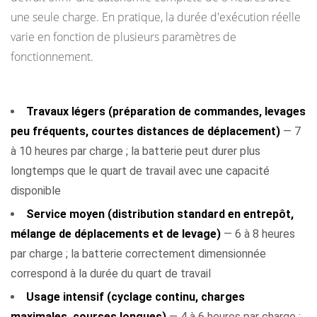
de
une seule charge. En pratique, la durée d'exécution réelle
référence
varie en fonction de plusieurs paramètres de
fonctionnement.
Plages d'exécution typiques par intensité d'application
Travaux légers (préparation de commandes, levages
peu fréquents, courtes distances de déplacement)
— 7
à 10 heures par charge ; la batterie peut durer plus
longtemps que le quart de travail avec une capacité
disponible
Service moyen (distribution standard en entrepôt,
mélange de déplacements et de levage)
— 6 à 8 heures
par charge ; la batterie correctement dimensionnée
correspond à la durée du quart de travail
Usage intensif (cyclage continu, charges
maximales, courses longues)
— 4 à 6 heures par charge ;