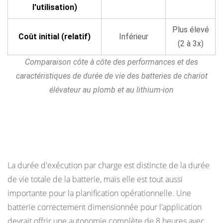
de
l'utilisation)
la
batterie
Plus élevé
Coût initial (relatif)
Inférieur
du
(2 à 3x)
chariot
Comparaison côte à côte des performances et des
élévateur
caractéristiques de durée de vie des batteries de chariot
électrique
élévateur au plomb et au lithium-ion
7
Durée
de
Combien de temps dure une charge par quart
vie
de travail ?
prévue
par
La durée d'exécution par charge est distincte de la durée
type
de vie totale de la batterie, mais elle est tout aussi
d'opération :
importante pour la planification opérationnelle. Une
un
batterie correctement dimensionnée pour l’application
résumé
devrait offrir une autonomie complète de 8 heures avec