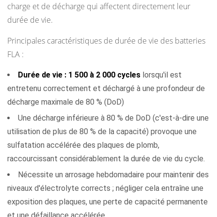
charge et de décharge qui affectent directement leur
qui
durée de vie.
réduisent
la
Principales caractéristiques de durée de vie des batteries
durée
FLA :
d'exécution
par
Durée de vie : 1 500 à 2 000 cycles
lorsqu'il est
charge
entretenu correctement et déchargé à une profondeur de
3
décharge maximale de 80 % (DoD)
Facteurs
Une décharge inférieure à 80 % de DoD (c'est-à-dire une
clés
utilisation de plus de 80 % de la capacité) provoque une
qui
sulfatation accélérée des plaques de plomb,
déterminent
raccourcissant considérablement la durée de vie du cycle.
la
Nécessite un arrosage hebdomadaire pour maintenir des
durée
niveaux d'électrolyte corrects ; négliger cela entraîne une
de
exposition des plaques, une perte de capacité permanente
vie
et une défaillance accélérée