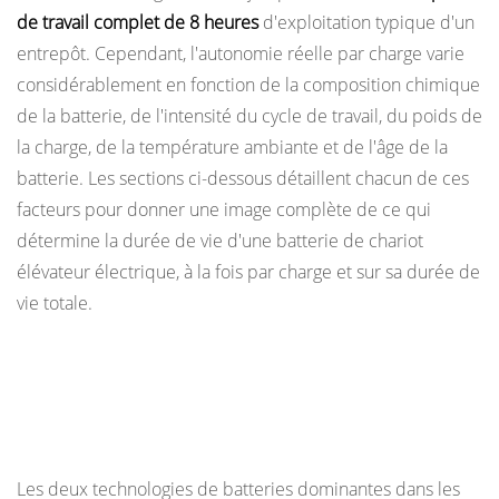
de travail complet de 8 heures
d'exploitation typique d'un
vie
entrepôt. Cependant, l'autonomie réelle par charge varie
1.1
considérablement en fonction de la composition chimique
Batteries
de la batterie, de l'intensité du cycle de travail, du poids de
au
la charge, de la température ambiante et de l'âge de la
plomb
batterie. Les sections ci-dessous détaillent chacun de ces
inondées
(FLA)
facteurs pour donner une image complète de ce qui
1.2
détermine la durée de vie d'une batterie de chariot
Batteries
élévateur électrique, à la fois par charge et sur sa durée de
lithium-
vie totale.
ion
(Li-
Plomb-acide ou lithium-ion : comment la
ion)
chimie des batteries détermine la durée de
2
vie
Combien
de
Les deux technologies de batteries dominantes dans les