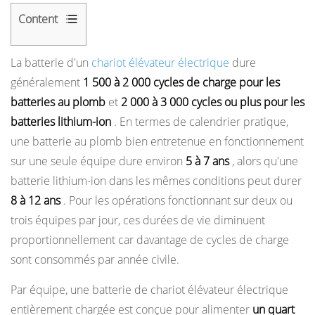
Content
1
La batterie d'un
chariot élévateur électrique
dure
Plomb-
généralement
1 500 à 2 000 cycles de charge pour les
acide
batteries au plomb
et
2 000 à 3 000 cycles ou plus pour les
ou
batteries lithium-ion
. En termes de calendrier pratique,
lithium-
une batterie au plomb bien entretenue en fonctionnement
ion :
sur une seule équipe dure environ
5 à 7 ans
, alors qu'une
comment
batterie lithium-ion dans les mêmes conditions peut durer
la
chimie
8 à 12 ans
. Pour les opérations fonctionnant sur deux ou
des
trois équipes par jour, ces durées de vie diminuent
batteries
proportionnellement car davantage de cycles de charge
détermine
sont consommés par année civile.
la
Par équipe, une batterie de chariot élévateur électrique
durée
entièrement chargée est conçue pour alimenter
un quart
de