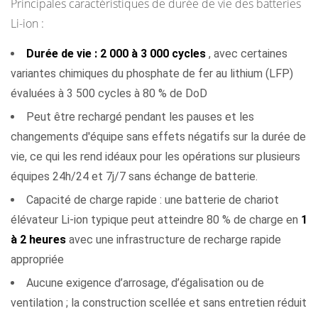
Principales caractéristiques de durée de vie des batteries
acide)
Li-ion :
4
Durée de vie : 2 000 à 3 000 cycles
, avec certaines
Opérations
variantes chimiques du phosphate de fer au lithium (LFP)
sur
évaluées à 3 500 cycles à 80 % de DoD
plusieurs
équipes :
Peut être rechargé pendant les pauses et les
échange
changements d'équipe sans effets négatifs sur la durée de
de
vie, ce qui les rend idéaux pour les opérations sur plusieurs
batterie
équipes 24h/24 et 7j/7 sans échange de batterie.
ou
Capacité de charge rapide : une batterie de chariot
charge
élévateur Li-ion typique peut atteindre 80 % de charge en
1
rapide
à 2 heures
avec une infrastructure de recharge rapide
4.1
appropriée
Remplacement
Aucune exigence d’arrosage, d’égalisation ou de
de
ventilation ; la construction scellée et sans entretien réduit
batterie