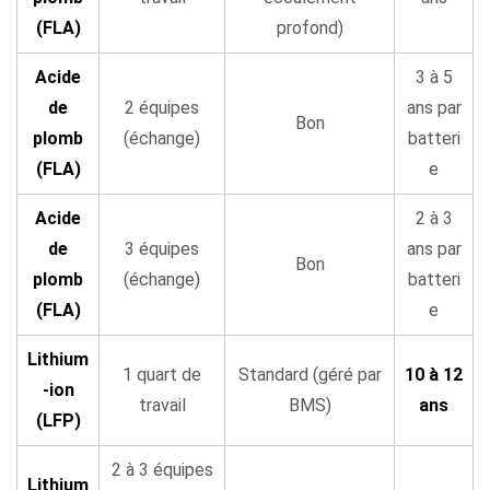
(FLA)
profond)
Acide
3 à 5
de
2 équipes
ans par
Bon
plomb
(échange)
batteri
(FLA)
e
Acide
2 à 3
de
3 équipes
ans par
Bon
plomb
(échange)
batteri
(FLA)
e
Lithium
1 quart de
Standard (géré par
10 à 12
-ion
travail
BMS)
ans
(LFP)
2 à 3 équipes
Lithium