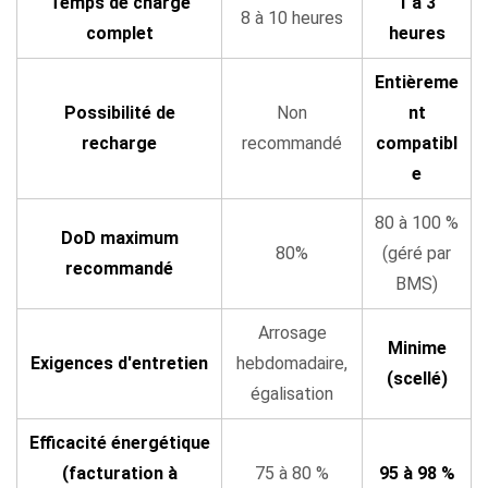
Temps de charge
1 à 3
8 à 10 heures
électrique
complet
heures
approche
de
Entièreme
sa
Possibilité de
Non
nt
fin
recharge
recommandé
compatibl
de
e
vie
80 à 100 %
6
DoD maximum
80%
(géré par
Étapes
recommandé
BMS)
pratiques
pour
Arrosage
maximiser
Minime
Exigences d'entretien
hebdomadaire,
la
(scellé)
égalisation
durée
de
Efficacité énergétique
vie
(facturation à
75 à 80 %
95 à 98 %