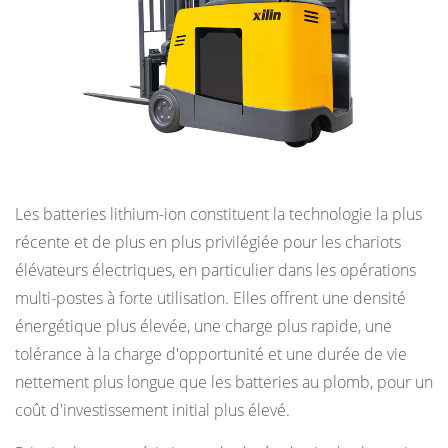
chargeur
3.3
Température
pendant
la
charge
Batteries lithium-ion (Li-ion)
et
le
Les batteries lithium-ion constituent la technologie la plus
fonctionnement
récente et de plus en plus privilégiée pour les chariots
3.4
élévateurs électriques, en particulier dans les opérations
Fréquence
multi-postes à forte utilisation. Elles offrent une densité
d'arrosage
énergétique plus élevée, une charge plus rapide, une
et
tolérance à la charge d'opportunité et une durée de vie
entretien
nettement plus longue que les batteries au plomb, pour un
des
coût d'investissement initial plus élevé.
électrolytes
(plomb-