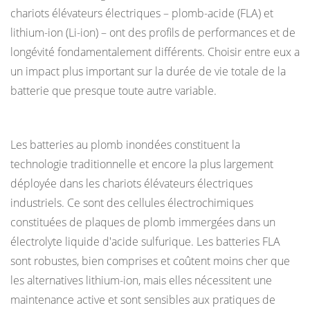
temps
chariots élévateurs électriques – plomb-acide (FLA) et
dure
lithium-ion (Li-ion) – ont des profils de performances et de
une
longévité fondamentalement différents. Choisir entre eux a
charge
un impact plus important sur la durée de vie totale de la
par
batterie que presque toute autre variable.
quart
Batteries au plomb inondées (FLA)
de
travail ?
Les batteries au plomb inondées constituent la
2.1
technologie traditionnelle et encore la plus largement
Plages
déployée dans les chariots élévateurs électriques
d'exécution
industriels. Ce sont des cellules électrochimiques
typiques
constituées de plaques de plomb immergées dans un
par
électrolyte liquide d'acide sulfurique. Les batteries FLA
intensité
sont robustes, bien comprises et coûtent moins cher que
d'application
les alternatives lithium-ion, mais elles nécessitent une
2.2
maintenance active et sont sensibles aux pratiques de
Facteurs