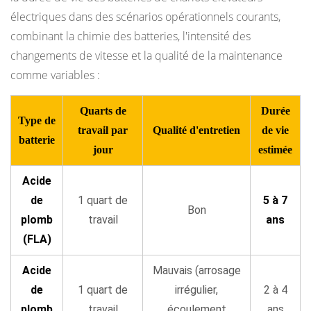
électriques dans des scénarios opérationnels courants,
combinant la chimie des batteries, l'intensité des
changements de vitesse et la qualité de la maintenance
comme variables :
Quarts de
Durée
Type de
travail par
Qualité d'entretien
de vie
batterie
jour
estimée
Acide
de
1 quart de
5 à 7
Bon
plomb
travail
ans
(FLA)
Acide
Mauvais (arrosage
de
1 quart de
irrégulier,
2 à 4
plomb
travail
écoulement
ans