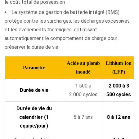
le coût total de possession
(plomb-
acide)
Le système de gestion de batterie intégré (BMS)
4.2
protège contre les surcharges, les décharges excessives
Opportunité
et les événements thermiques, optimisant
et
automatiquement le comportement de charge pour
charge
préserver la durée de vie
rapide
(Lithium-
Acide au plomb
Lithium-Ion
Paramètre
Ion)
inondé
(LFP)
5
1 500 à
2 000 à 3
Signes
Durée de vie
2 000 cycles
500 cycles
indiquant
qu’une
Durée de vie du
batterie
calendrier (1
5 à 7 ans
8 à 12 ans
de
équipe/jour)
chariot
élévateur